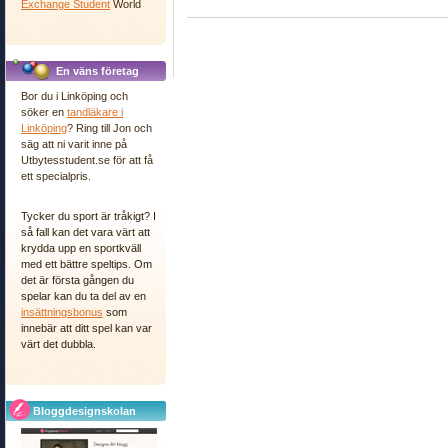
Exchange Student
World
En väns företag
Bor du i Linköping och
söker en
tandläkare i
Linköping
? Ring till Jon och
säg att ni varit inne på
Utbytesstudent.se för att få
ett specialpris.
Tycker du sport är tråkigt? I
så fall kan det vara värt att
krydda upp en sportkväll
med ett bättre speltips. Om
det är första gången du
spelar kan du ta del av en
insättningsbonus
som
innebär att ditt spel kan var
värt det dubbla.
Bloggdesignskolan