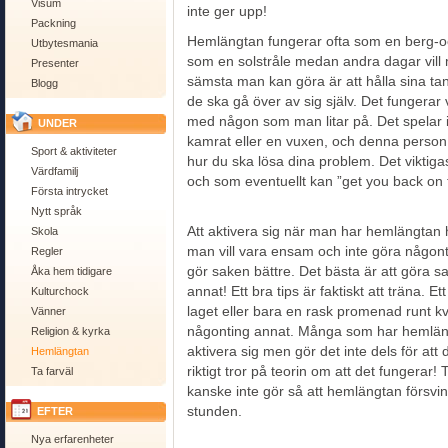
Visum
inte ger upp!
Packning
Hemlängtan fungerar ofta som en berg-o
Utbytesmania
som en solstråle medan andra dagar vill 
Presenter
sämsta man kan göra är att hålla sina tan
Blogg
de ska gå över av sig själv. Det fungerar v
med någon som man litar på. Det spelar i
UNDER
kamrat eller en vuxen, och denna person
Sport & aktiviteter
hur du ska lösa dina problem. Det viktig
Värdfamilj
och som eventuellt kan ”get you back on 
Första intrycket
Nytt språk
Att aktivera sig när man har hemlängtan 
Skola
man vill vara ensam och inte göra någonti
Regler
gör saken bättre. Det bästa är att göra s
Åka hem tidigare
annat! Ett bra tips är faktiskt att träna.
Kulturchock
laget eller bara en rask promenad runt kv
Vänner
någonting annat. Många som har hemlängta
Religion & kyrka
aktivera sig men gör det inte dels för att d
Hemlängtan
riktigt tror på teorin om att det fungerar! 
Ta farväl
kanske inte gör så att hemlängtan försvinn
stunden.
EFTER
Nya erfarenheter