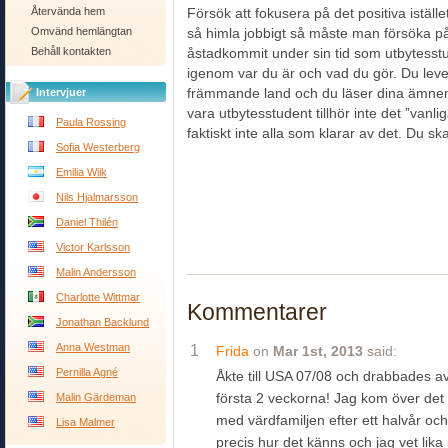
Återvända hem
Försök att fokusera på det positiva iställ
Omvänd hemlängtan
så himla jobbigt så måste man försöka 
Behåll kontakten
åstadkommit under sin tid som utbytesstu
igenom var du är och vad du gör. Du lever 
Intervjuer
främmande land och du läser dina ämnen 
vara utbytesstudent tillhör inte det ”vanl
Paula Rossing
faktiskt inte alla som klarar av det. Du ska
Sofia Westerberg
Emilia Wiik
Nils Hjalmarsson
Daniel Thilén
Victor Karlsson
Malin Andersson
Charlotte Wittmar
Kommentarer
Jonathan Backlund
Anna Westman
1
Frida
on
Mar 1st, 2013
said:
Pernilla Agné
Åkte till USA 07/08 och drabbades 
första 2 veckorna! Jag kom över det
Malin Gärdeman
med värdfamiljen efter ett halvår och 
Lisa Malmer
precis hur det känns och jag vet lik