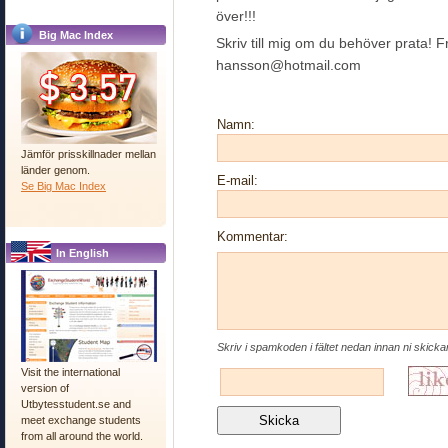
över!!!
Big Mac Index
Skriv till mig om du behöver prata! F
hansson@hotmail.com
Namn:
Jämför prisskillnader mellan
länder genom.
E-mail:
Se Big Mac Index
Kommentar:
In English
Skriv i spamkoden i fältet nedan innan ni skick
Visit the international
version of
Utbytesstudent.se and
meet exchange students
from all around the world.