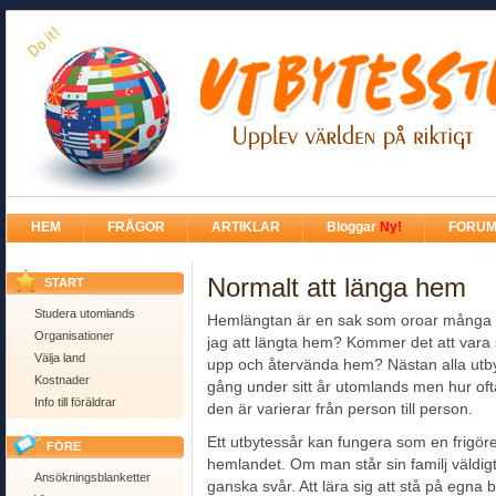
HEM
FRÅGOR
ARTIKLAR
Bloggar
Ny!
FORU
Normalt att länga hem
START
Studera utomlands
Hemlängtan är en sak som oroar många 
Organisationer
jag att längta hem? Kommer det att vara 
Välja land
upp och återvända hem? Nästan alla utb
Kostnader
gång under sitt år utomlands men hur o
Info till föräldrar
den är varierar från person till person.
Ett utbytessår kan fungera som en frigörel
FÖRE
hemlandet. Om man står sin familj väldi
Ansökningsblanketter
ganska svår. Att lära sig att stå på egna 