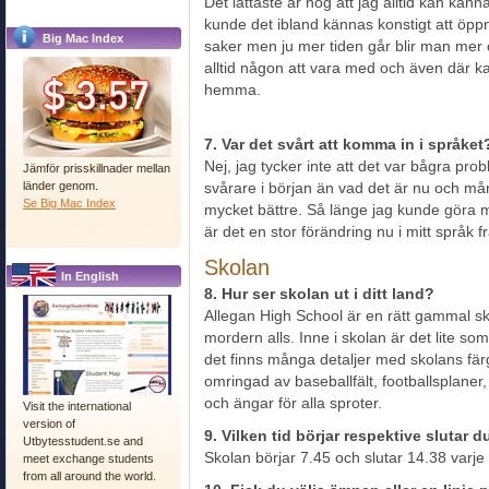
Det lättaste är nog att jag alltid kan k
kunde det ibland kännas konstigt att öpp
Big Mac Index
saker men ju mer tiden går blir man mer 
alltid någon att vara med och även där 
hemma.
7. Var det svårt att komma in i språket
Nej, jag tycker inte att det var bågra probl
Jämför prisskillnader mellan
länder genom.
svårare i början än vad det är nu och mån
Se Big Mac Index
mycket bättre. Så länge jag kunde göra mi
är det en stor förändring nu i mitt språk fr
Skolan
In English
8. Hur ser skolan ut i ditt land?
Allegan High School är en rätt gammal skola
mordern alls. Inne i skolan är det lite so
det finns många detaljer med skolans fär
omringad av baseballfält, footballsplaner, 
och ängar för alla sproter.
Visit the international
version of
9. Vilken tid börjar respektive slutar 
Utbytesstudent.se and
Skolan börjar 7.45 och slutar 14.38 varje
meet exchange students
from all around the world.