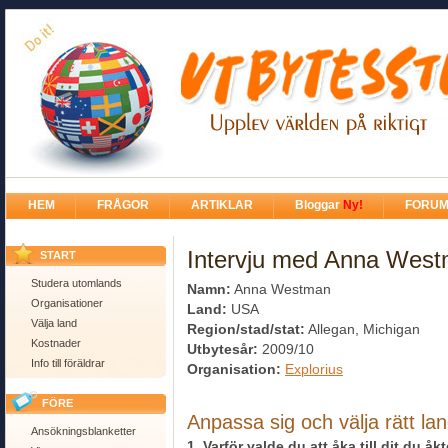
HEM
FRÅGOR
ARTIKLAR
Bloggar
Ny!
FORU
Intervju med Anna Wes
START
Studera utomlands
Namn:
Anna Westman
Organisationer
Land:
USA
Välja land
Region/stad/stat:
Allegan, Michigan
Kostnader
Utbytesår:
2009/10
Info till föräldrar
Organisation:
Explorius
FÖRE
Anpassa sig och välja rätt la
Ansökningsblanketter
1. Varför valde du att åka till dit du åk