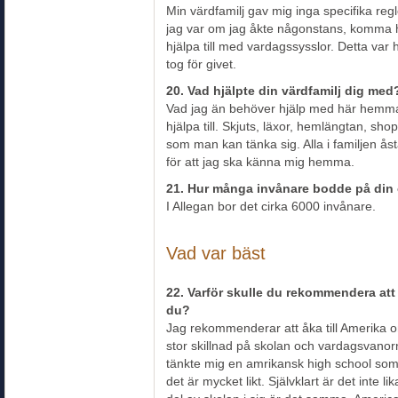
Min värdfamilj gav mig inga specifika regler
jag var om jag åkte någonstans, komma h
hjälpa till med vardagssysslor. Detta var h
tog för givet.
20. Vad hjälpte din värdfamilj dig med
Vad jag än behöver hjälp med här hemma 
hjälpa till. Skjuts, läxor, hemlängtan, sho
som man kan tänka sig. Alla i familjen å
för att jag ska känna mig hemma.
21. Hur många invånare bodde på din 
I Allegan bor det cirka 6000 invånare.
Vad var bäst
22. Varför skulle du rekommendera att
du?
Jag rekommenderar att åka till Amerika o
stor skillnad på skolan och vardagsvanorn
tänkte mig en amrikansk high school som 
det är mycket likt. Självklart är det inte li