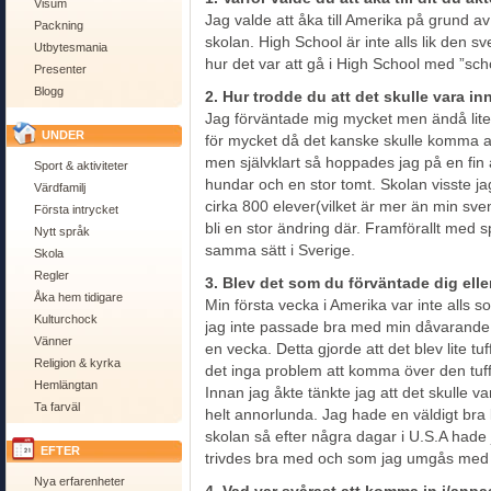
Visum
Jag valde att åka till Amerika på grund av
Packning
skolan. High School är inte alls lik den s
Utbytesmania
hur det var att gå i High School med ”school
Presenter
Blogg
2. Hur trodde du att det skulle vara i
Jag förväntade mig mycket men ändå lite. 
UNDER
för mycket då det kanske skulle komma at
men självklart så hoppades jag på en fin 
Sport & aktiviteter
hundar och en stor tomt. Skolan visste ja
Värdfamilj
cirka 800 elever(vilket är mer än min sven
Första intrycket
bli en stor ändring där. Framförallt med s
Nytt språk
samma sätt i Sverige.
Skola
Regler
3. Blev det som du förväntade dig ell
Åka hem tidigare
Min första vecka i Amerika var inte alls s
Kulturchock
jag inte passade bra med min dåvarande vä
Vänner
en vecka. Detta gjorde att det blev lite t
Religion & kyrka
det inga problem att komma över den tuff
Hemlängtan
Innan jag åkte tänkte jag att det skulle v
Ta farväl
helt annorlunda. Jag hade en väldigt br
skolan så efter några dagar i U.S.A hade 
EFTER
trivdes bra med och som jag umgås med 
Nya erfarenheter