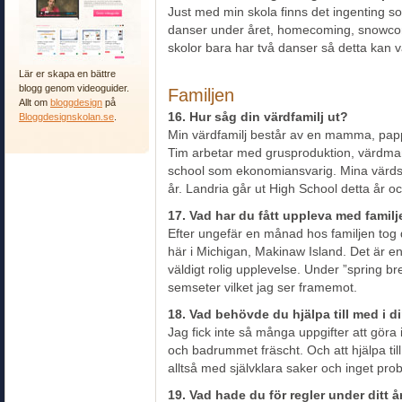
Just med min skola finns det ingenting som
danser under året, homecoming, snowcom
skolor bara har två danser så detta kan var
Lär er skapa en bättre
blogg genom videoguider.
Familjen
Allt om
bloggdesign
på
16. Hur såg din värdfamilj ut?
Bloggdesignskolan.se
.
Min värdfamilj består av en mamma, papp
Tim arbetar med grusproduktion, värdma
school som ekonomiansvarig. Mina värdsy
år. Landria går ut High School detta år oc
17. Vad har du fått uppleva med famil
Efter ungefär en månad hos familjen tog d
här i Michigan, Makinaw Island. Det är en 
väldigt rolig upplevelse. Under ”spring bre
semseter vilket jag ser framemot.
18. Vad behövde du hjälpa till med i d
Jag fick inte så många uppgifter att göra 
och badrummet fräscht. Och att hjälpa til
alltså med självklara saker och inget prob
19. Vad hade du för regler under ditt 