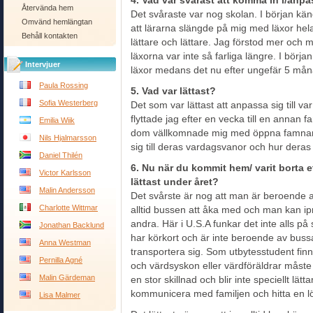
4. Vad var svårast att komma in i/anpas
Återvända hem
Det svåraste var nog skolan. I början känd
Omvänd hemlängtan
att lärarna slängde på mig med läxor hela t
Behåll kontakten
lättare och lättare. Jag förstod mer och m
läxorna var inte så farliga längre. I börja
Intervjuer
läxor medans det nu efter ungefär 5 månade
Paula Rossing
5. Vad var lättast?
Sofia Westerberg
Det som var lättast att anpassa sig till v
flyttade jag efter en vecka till en annan 
Emilia Wiik
dom vällkomnade mig med öppna famnar oc
Nils Hjalmarsson
sig till deras vardagsvanor och hur deras
Daniel Thilén
6. Nu när du kommit hem/ varit borta e
Victor Karlsson
lättast under året?
Malin Andersson
Det svårste är nog att man är beroende av
Charlotte Wittmar
alltid bussen att åka med och man kan ipri
andra. Här i U.S.A funkar det inte alls på
Jonathan Backlund
har körkort och är inte beroende av bussa
Anna Westman
transportera sig. Som utbytesstudent finns
Pernilla Agné
och värdsyskon eller värdföräldrar måste d
Malin Gärdeman
en stor skillnad och blir inte speciellt lätt
kommunicera med familjen och hitta en l
Lisa Malmer