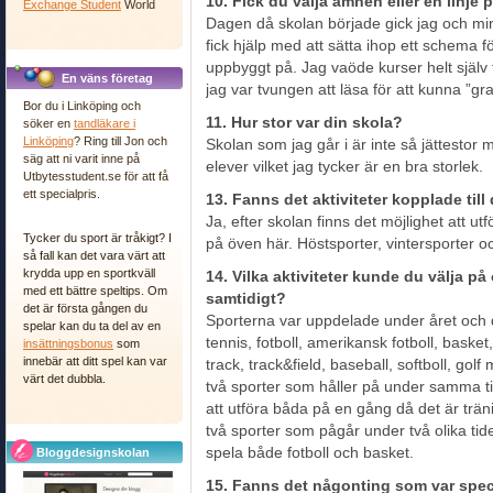
10. Fick du välja ämnen eller en linje 
Exchange Student
World
Dagen då skolan började gick jag och min 
fick hjälp med att sätta ihop ett schema f
uppbyggt på. Jag vaöde kurser helt själv
En väns företag
jag var tvungen att läsa för att kunna ”
Bor du i Linköping och
11. Hur stor var din skola?
söker en
tandläkare i
Linköping
? Ring till Jon och
Skolan som jag går i är inte så jättestor 
säg att ni varit inne på
elever vilket jag tycker är en bra storlek.
Utbytesstudent.se för att få
ett specialpris.
13. Fanns det aktiviteter kopplade til
Ja, efter skolan finns det möjlighet att utf
Tycker du sport är tråkigt? I
på öven här. Höstsporter, vintersporter o
så fall kan det vara värt att
krydda upp en sportkväll
14. Vilka aktiviteter kunde du välja p
med ett bättre speltips. Om
samtidigt?
det är första gången du
Sporterna var uppdelade under året och 
spelar kan du ta del av en
tennis, fotboll, amerikansk fotboll, basket
insättningsbonus
som
innebär att ditt spel kan var
track, track&field, baseball, softboll, gol
värt det dubbla.
två sporter som håller på under samma tid
att utföra båda på en gång då det är trän
två sporter som pågår under två olika tid
spela både fotboll och basket.
Bloggdesignskolan
15. Fanns det någonting som var spec