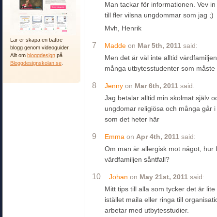
Man tackar för informationen. Vev in 
till fler vilsna ungdommar som jag ;)
Mvh, Henrik
Lär er skapa en bättre
7
Madde
on
Mar 5th, 2011
said:
blogg genom videoguider.
Allt om
bloggdesign
på
Men det är väl inte alltid värdfamilj
Bloggdesignskolan.se
.
många utbytesstudenter som måste 
8
Jenny
on
Mar 6th, 2011
said:
Jag betalar alltid min skolmat själv o
ungdomar religiösa och många går i 
som det heter här
9
Emma
on
Apr 4th, 2011
said:
Om man är allergisk mot något, hur f
värdfamiljen såntfall?
10
Johan
on
May 21st, 2011
said:
Mitt tips till alla som tycker det är li
istället maila eller ringa till organis
arbetar med utbytesstudier.