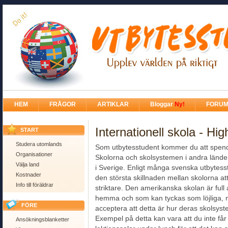
HEM
FRÅGOR
ARTIKLAR
Bloggar
Ny!
FORU
Internationell skola - Hi
START
Studera utomlands
Som utbytesstudent kommer du att spende
Organisationer
Skolorna och skolsystemen i andra länder
Välja land
i Sverige. Enligt många svenska utbytess
Kostnader
den största skillnaden mellan skolorna a
Info till föräldrar
striktare. Den amerikanska skolan är full 
hemma och som kan tyckas som löjliga,
FÖRE
acceptera att detta är hur deras skolsyst
Exempel på detta kan vara att du inte får 
Ansökningsblanketter