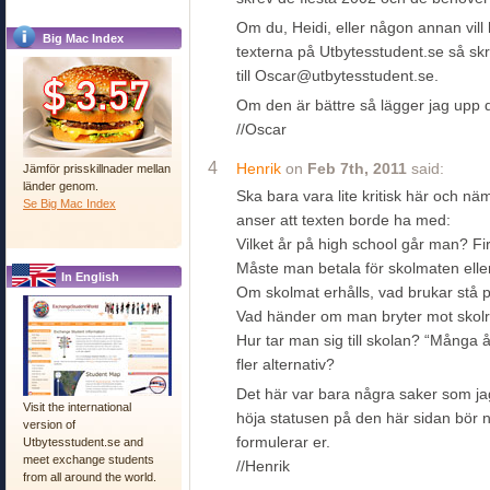
Om du, Heidi, eller någon annan vill hj
Big Mac Index
texterna på Utbytesstudent.se så skr
till Oscar@utbytesstudent.se.
Om den är bättre så lägger jag upp d
//Oscar
4
Henrik
on
Feb 7th, 2011
said:
Jämför prisskillnader mellan
länder genom.
Ska bara vara lite kritisk här och n
Se Big Mac Index
anser att texten borde ha med:
Vilket år på high school går man? Fi
Måste man betala för skolmaten eller
In English
Om skolmat erhålls, vad brukar stå
Vad händer om man bryter mot skol
Hur tar man sig till skolan? “Många å
fler alternativ?
Det här var bara några saker som ja
Visit the international
höja statusen på den här sidan bör ni
version of
formulerar er.
Utbytesstudent.se and
meet exchange students
//Henrik
from all around the world.