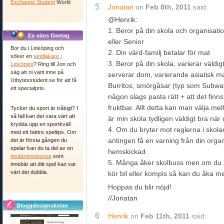
Exchange Student
World
5
Jonatan
on
Feb 8th, 2011
said:
@Henrik:
1. Beror på din skola och organisati
En väns företag
eller Senior
Bor du i Linköping och
2. Din värd-familj betalar för mat
söker en
tandläkare i
3. Beror på din skola, varierar väld
Linköping
? Ring till Jon och
säg att ni varit inne på
serverar dom, varierande asiatisk m
Utbytesstudent.se för att få
Burritos, smörgåsar (typ som Subwa
ett specialpris.
någon slags pasta rätt + att det finn
fruktbar. Allt detta kan man välja 
Tycker du sport är tråkigt? I
så fall kan det vara värt att
är min skola tydligen väldigt bra när 
krydda upp en sportkväll
4. Om du bryter mot reglerna i sko
med ett bättre speltips. Om
antingen få en varning från din organi
det är första gången du
spelar kan du ta del av en
hemskickad.
insättningsbonus
som
5. Många åker skolbuss men om du 
innebär att ditt spel kan var
värt det dubbla.
kör bil eller kompis så kan du åka 
Hoppas du blir nöjd!
//Jonatan
Bloggdesignskolan
6
Henrik
on
Feb 11th, 2011
said: