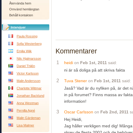
Återvända hem
Omvänd hemlängtan
Behåll kontakten
Intervjuer
Paula Rossing
Sofia Westerberg
Kommentarer
Emilia Wiik
Nils Hjalmarsson
1
heidi
on
Feb 1st, 2011
said:
Daniel Thilén
ni är så doliga på att skriva fakta
Victor Karlsson
2
Tuva Stener
on
Feb 1st, 2011
said:
Malin Andersson
Jaså? Vad är du nyfiken på, är det nå
Charlotte Wittmar
in på forumet? Finns massa av fakta
Jonathan Backlund
information!
Anna Westman
Pernilla Agné
3
Oscar Carlsson
on
Feb 2nd, 2011
sa
Malin Gärdeman
Hej Heidi,
Lisa Malmer
Jag håller verkligen med dig! Många 
skrev de flesta 2002 och de behöver v