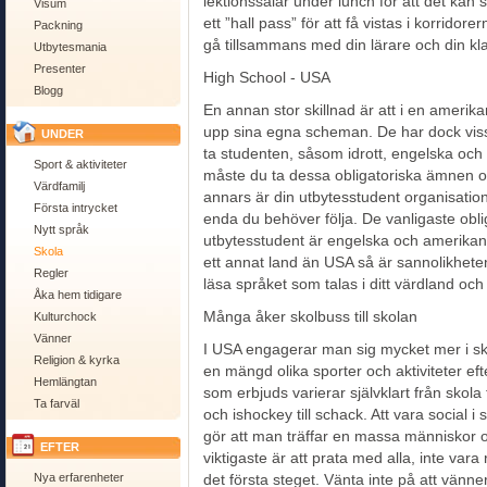
lektionssalar under lunch för att det kan
Visum
ett ”hall pass” för att få vistas i korridore
Packning
gå tillsammans med din lärare och din klas
Utbytesmania
Presenter
High School - USA
Blogg
En annan stor skillnad är att i en amerik
upp sina egna scheman. De har dock vissa
UNDER
ta studenten, såsom idrott, engelska oc
Sport & aktiviteter
måste du ta dessa obligatoriska ämnen o
Värdfamilj
annars är din utbytesstudent organisatio
Första intrycket
enda du behöver följa. De vanligaste obl
Nytt språk
utbytesstudent är engelska och amerikansk 
Skola
ett annat land än USA så är sannolikheten
Regler
läsa språket som talas i ditt värdland och 
Åka hem tidigare
Många åker skolbuss till skolan
Kulturchock
Vänner
I USA engagerar man sig mycket mer i skol
Religion & kyrka
en mängd olika sporter och aktiviteter efte
Hemlängtan
som erbjuds varierar självklart från skola t
Ta farväl
och ishockey till schack. Att vara social i 
gör att man träffar en massa människor o
EFTER
viktigaste är att prata med alla, inte vara
Nya erfarenheter
det första steget. Vänta inte på att vän