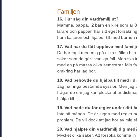
Familjen
16. Hur såg din värdfamilj ut?
Mamma, pappa, 2 barn en kille som är 8
lärare och pappan har sitt eget försäkr
här i källaren och hjälper till med barnen
17. Vad har du fått uppleva med famil
De har tagit med mig på olika ställen bl.a
saker som de gör i vanliga fall. Man ska in
med en på massa olika semestrar. Min fam
omkring här jag bor.
18. Vad behövde du hjälpa till med i d
Jag har inga bestämda sysslor. Men jag t
frågar de om jag kan plocka ut ur diskma
hjälpa till.
19. Vad hade du för regler under ditt 
Inte så många. De är lugna med regler oc
problem. De vill dock att jag hör av mig så
20. Vad hjälpte din värdfamilj dig med
Mycket olika saker. Att försöka komma in i 