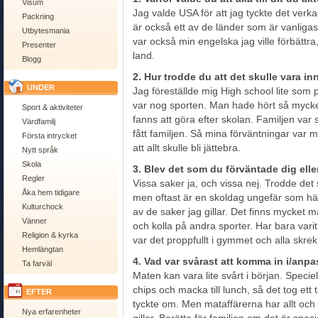
Visum
Jag valde USA för att jag tyckte det ve
Packning
är också ett av de länder som är vanligast
Utbytesmania
var också min engelska jag ville förbättra, 
Presenter
land.
Blogg
2. Hur trodde du att det skulle vara i
UNDER
Jag föreställde mig High school lite som 
var nog sporten. Man hade hört så mycke
Sport & aktiviteter
fanns att göra efter skolan. Familjen var 
Värdfamilj
fått familjen. Så mina förväntningar var 
Första intrycket
att allt skulle bli jättebra.
Nytt språk
Skola
3. Blev det som du förväntade dig ell
Regler
Vissa saker ja, och vissa nej. Trodde det s
Åka hem tidigare
men oftast är en skoldag ungefär som h
Kulturchock
av de saker jag gillar. Det finns mycket m
Vänner
och kolla på andra sporter. Har bara va
Religion & kyrka
var det proppfullt i gymmet och alla skrek
Hemlängtan
4. Vad var svårast att komma in i/anpas
Ta farväl
Maten kan vara lite svårt i början. Speciel
chips och macka till lunch, så det tog ett 
EFTER
tyckte om. Men mataffärerna har allt och ä
Nya erfarenheter