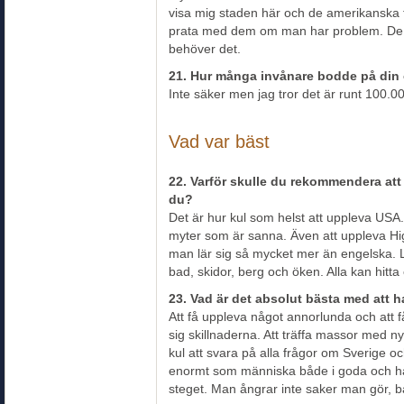
visa mig staden här och de amerikanska tr
prata med dem om man har problem. De 
behöver det.
21. Hur många invånare bodde på din 
Inte säker men jag tror det är runt 100.0
Vad var bäst
22. Varför skulle du rekommendera att
du?
Det är hur kul som helst att uppleva USA. 
myter som är sanna. Även att uppleva Hig
man lär sig så mycket mer än engelska. La
bad, skidor, berg och öken. Alla kan hitta e
23. Vad är det absolut bästa med att h
Att få uppleva något annorlunda och att f
sig skillnaderna. Att träffa massor med n
kul att svara på alla frågor om Sverige oc
enormt som människa både i goda och hår
steget. Man ångrar inte saker man gör, b