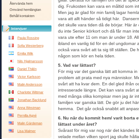
gillar. Berätta för familjen om det är spec
Återvända hem
dig. Frukosten kan vara en måltid som in
Omvänd hemlängtan
Men jag är glad för min familj lagar heml
Behåll kontakten
vara att allt händer så tidigt här. Danser
det skulle vara tiden då de börjar. Här är
Intervjuer
du inte Senior körkort och då får man inte 
vara ute efter 11 om man är under 18. All
Paula Rossing
ibland en vanlig tid för en del ungdomar
Sofia Westerberg
också vara svårt att ta sig till ställen. 
Emilia Wiik
någon som kör en hela tiden.
Nils Hjalmarsson
5. Vad var lättast?
Daniel Thilén
För mig var det ganska lätt att komma in
Victor Karlsson
problem att prata med nya människor. Men
svårt att ha kvar dem. En del gled ifrån 
Malin Andersson
intresserade längre. Det kan vara svårt 
Charlotte Wittmar
med många olika kompisar men jag är inte
Jonathan Backlund
familjen var ganska lätt. De gör ju det här
Anna Westman
hemma. Det går också snabbt att anpassa
Pernilla Agné
6. Nu när du kommit hem/ varit borta e
Malin Gärdeman
lättast under året?
Svårast för mig var nog när det kändes li
Lisa Malmer
velade mellan vilken sport jag skulle håll