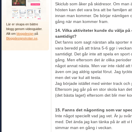
Skiclub som åker på skidresor. Om man är
hösten kan det vara bra att be familjen a
innan man kommer. De börjar nämligen of
gång när man kommer fram.
Lär er skapa en bättre
blogg genom videoguider.
14. Vilka aktiviteter kunde du välja p
Allt om
bloggdesign
på
samtidigt?
Bloggdesignskolan.se
.
Det fanns som sagt närstan alla sporter
vara beredd på att träna 5-6 ggr i veckan
samtidigt. Det går inte att spela en spo
gång. Men eftersom det är olika periode
något annat nästa. Men var inte rädd att 
även om jag aldrig spelat förut. Jag tyckte
men det var kul att testa.
Jag började istället med winter track och 
Eftersom jag går på en stor skola kan de
(det bästa laget) eftersom det blir mer k
15. Fanns det någonting som var spec
Inte något speciellt vad jag vet. Är ju svå
med. Det ända jag kan tänka på är att v
simmar man en gång i veckan.