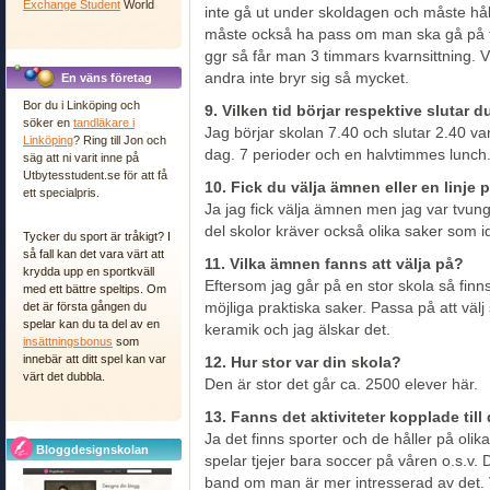
Exchange Student
World
inte gå ut under skoldagen och måste håll
måste också ha pass om man ska gå på
ggr så får man 3 timmars kvarnsittning. 
andra inte bryr sig så mycket.
En väns företag
Bor du i Linköping och
9. Vilken tid börjar respektive slutar 
söker en
tandläkare i
Jag börjar skolan 7.40 och slutar 2.40 
Linköping
? Ring till Jon och
dag. 7 perioder och en halvtimmes lunch
säg att ni varit inne på
Utbytesstudent.se för att få
10. Fick du välja ämnen eller en linje 
ett specialpris.
Ja jag fick välja ämnen men jag var tvun
del skolor kräver också olika saker som idro
Tycker du sport är tråkigt? I
så fall kan det vara värt att
11. Vilka ämnen fanns att välja på?
krydda upp en sportkväll
Eftersom jag går på en stor skola så finn
med ett bättre speltips. Om
det är första gången du
möjliga praktiska saker. Passa på att väl
spelar kan du ta del av en
keramik och jag älskar det.
insättningsbonus
som
innebär att ditt spel kan var
12. Hur stor var din skola?
värt det dubbla.
Den är stor det går ca. 2500 elever här.
13. Fanns det aktiviteter kopplade til
Ja det finns sporter och de håller på olika
Bloggdesignskolan
spelar tjejer bara soccer på våren o.s.v.
band om man är mer intresserad av det. V