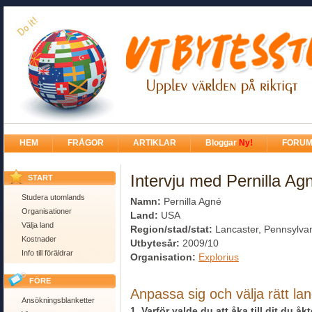
HEM
FRÅGOR
ARTIKLAR
Bloggar
Ny!
FORU
Intervju med Pernilla Ag
START
Studera utomlands
Namn:
Pernilla Agné
Organisationer
Land:
USA
Välja land
Region/stad/stat:
Lancaster, Pennsylva
Kostnader
Utbytesår:
2009/10
Info till föräldrar
Organisation:
Explorius
FÖRE
Anpassa sig och välja rätt la
Ansökningsblanketter
1. Varför valde du att åka till dit du åk