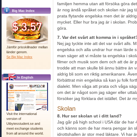
familjen hemma utan att försöka göra det b
är nog ändå språket och skolan när jag tän
Big Mac Index
prata flytande engelska men det är aldrig
mycket. Eller hur bra jag är i skolan. Pr
göra.
7. Var det svårt att komma in i språket
Nej jag tyckte inte att det var svårt alls.
Jämför prisskillnader mellan
engelska och alla undrar hur man lärde s
länder genom.
man säger att vi måste ta engelska i skol
Se Big Mac Index
filmer och musik som dem och att de är p
trodde att man skulle bli ännu bättre ä
aldrig bli som en riktig amerikanare. Även
In English
förbättrat min engelska så kan ju folk fo
dialekt. Men våga att prata och våga säga 
om det är något som jag säger eller uttal
försöker jag förklara det istället. Det är my
Skolan
Visit the international
8. Hur ser skolan ut i ditt land?
version of
Jag går på high school i USA där de har 
Utbytesstudent.se and
och känns som de har mera pengar än skol
meet exchange students
from all around the world.
idrottshallen är stor med läktare. Vi har 