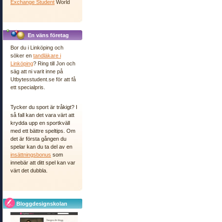
Exchange Student
World
En väns företag
Bor du i Linköping och
söker en
tandläkare i
Linköping
? Ring till Jon och
säg att ni varit inne på
Utbytesstudent.se för att få
ett specialpris.
Tycker du sport är tråkigt? I
så fall kan det vara värt att
krydda upp en sportkväll
med ett bättre speltips. Om
det är första gången du
spelar kan du ta del av en
insättningsbonus
som
innebär att ditt spel kan var
värt det dubbla.
Bloggdesignskolan