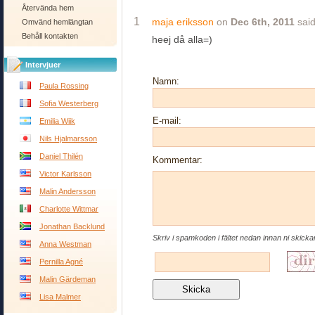
Återvända hem
1
maja eriksson
on
Dec 6th, 2011
said
Omvänd hemlängtan
Behåll kontakten
heej då alla=)
Intervjuer
Namn:
Paula Rossing
Sofia Westerberg
E-mail:
Emilia Wiik
Nils Hjalmarsson
Daniel Thilén
Kommentar:
Victor Karlsson
Malin Andersson
Charlotte Wittmar
Jonathan Backlund
Skriv i spamkoden i fältet nedan innan ni skick
Anna Westman
Pernilla Agné
Malin Gärdeman
Lisa Malmer