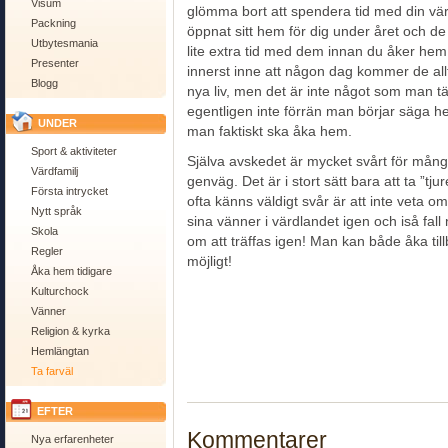
Visum
glömma bort att spendera tid med din värd
Packning
öppnat sitt hem för dig under året och d
Utbytesmania
lite extra tid med dem innan du åker hem.
Presenter
innerst inne att någon dag kommer de allt
Blogg
nya liv, men det är inte något som man tä
egentligen inte förrän man börjar säga hej
UNDER
man faktiskt ska åka hem.
Sport & aktiviteter
Själva avskedet är mycket svårt för mång
Värdfamilj
genväg. Det är i stort sätt bara att ta ”tj
Första intrycket
ofta känns väldigt svår är att inte veta 
Nytt språk
sina vänner i värdlandet igen och iså fal
Skola
om att träffas igen! Man kan både åka til
Regler
möjligt!
Åka hem tidigare
Kulturchock
Vänner
Religion & kyrka
Hemlängtan
Ta farväl
EFTER
Kommentarer
Nya erfarenheter