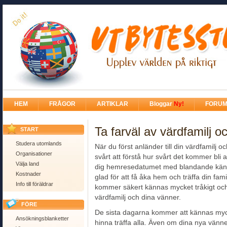
HEM
FRÅGOR
ARTIKLAR
Bloggar
Ny!
FORU
Ta farväl av värdfamilj 
START
Studera utomlands
När du först anländer till din värdfamilj o
Organisationer
svårt att förstå hur svårt det kommer bli
Välja land
dig hemresedatumet med blandande känsl
Kostnader
glad för att få åka hem och träffa din fam
Info till föräldrar
kommer säkert kännas mycket tråkigt och 
värdfamilj och dina vänner.
FÖRE
De sista dagarna kommer att kännas mycke
Ansökningsblanketter
hinna träffa alla. Även om dina nya vänne