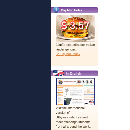
Big Mac Index
Jämför prisskillnader mellan
länder genom.
Se Big Mac Index
In English
Visit the international
version of
Utbytesstudent.se and
meet exchange students
from all around the world.