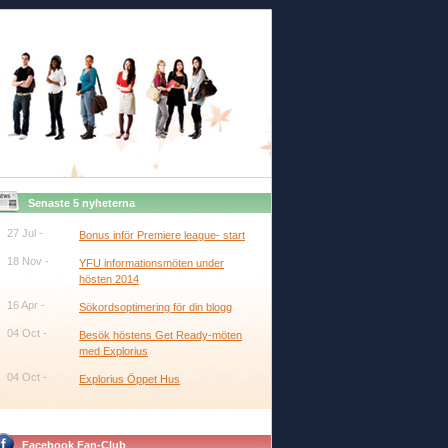
Senaste 5 nyheterna
27 Jul -
Bonus inför Premiere league- start
18 Nov -
YFU informationsmöten under
hösten 2014
16 Apr -
Sökordsoptimering för din blogg
04 Oct -
Besök höstens Get Ready-möten
med Explorius
04 Oct -
Explorius Öppet Hus
Facebook Fan-Club