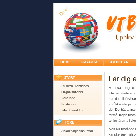
HEM
FRÅGOR
ARTIKLAR
Lär dig e
START
Studera utomlands
Att bosätta sig i et
Organisationer
inte har studerat 
Välja land
kan det bli förvir
Kostnader
språkkunskaper är 
det! Det bästa man
Info till föräldrar
förstå. Ingen förvä
att be lärarna i sk
FÖRE
Man blir förvånad 
Ansökningsblanketter
kanske låter helt 