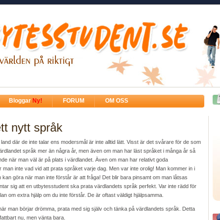
Bloggar
Ny!
FORUM
OM OSS
tt nytt språk
t land där de inte talar ens modersmål är inte alltid lätt. Visst är det svårare för de som
värdlandet språk mer än några år, men även om man har läst språket i många år så
rande när man väl är på plats i värdlandet. Även om man har relativt goda
man inte vad vid att prata språket varje dag. Men var inte orolig! Man kommer in i
 kan göra när man inte förstår är att fråga! Det blir bara pinsamt om man låtsas
ntar sig att en utbytesstudent ska prata värdlandets språk perfekt. Var inte rädd för
olan om extra hjälp om du inte förstår. De är oftast väldigt hjälpsamma.
när man börjar drömma, prata med sig själv och tänka på värdlandets språk. Detta
ofattbart nu, men vänta bara.