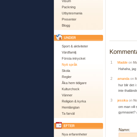
Visum
Packning
Utbytesmania
Presenter
Blogg
UNDER
Sport & aktiviteter
Kommenta
Värdfamilj
Första intrycket
1
Madde
on
Ma
Nytt språk
Hahaha, jag 
Skola
Regler
2
amanda
on
M
Åka hem tidigare
hur blir det 
Kulturchock
inte thailänds
Vänner
3
jessika
on
No
Religion & kyrka
om man vill 
Hemlängtan
gymnasiet? a
Ta farväl
EFTER
Namn:
Nya erfarenheter