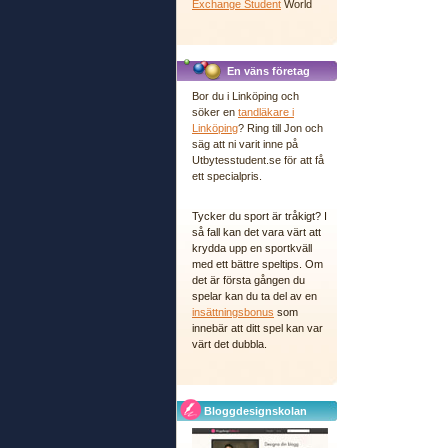
Exchange Student
World
En väns företag
Bor du i Linköping och
söker en
tandläkare i
Linköping
? Ring till Jon och
säg att ni varit inne på
Utbytesstudent.se för att få
ett specialpris.
Tycker du sport är tråkigt? I
så fall kan det vara värt att
krydda upp en sportkväll
med ett bättre speltips. Om
det är första gången du
spelar kan du ta del av en
insättningsbonus
som
innebär att ditt spel kan var
värt det dubbla.
Bloggdesignskolan