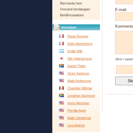
Återvända hem
Omvänd hemlängtan
E-mail:
Behåll kontakten
Kommenta
Intervjuer
Paula Rossing
Sofia Westerberg
Emilia Wiik
Nils Hjalmarsson
Skriv i spam
Daniel Thilén
Victor Karlsson
Malin Andersson
Charlotte Wittmar
Jonathan Backlund
Anna Westman
Pernilla Agné
Malin Gärdeman
Lisa Malmer