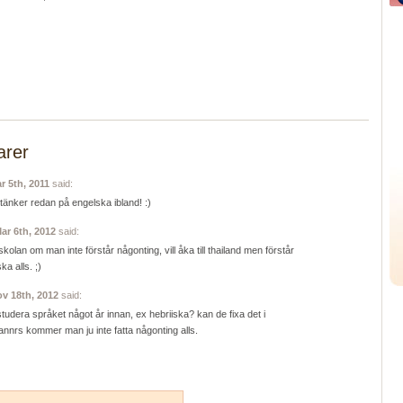
rer
r 5th, 2011
said:
tänker redan på engelska ibland! :)
ar 6th, 2012
said:
i skolan om man inte förstår någonting, vill åka till thailand men förstår
ka alls. ;)
v 18th, 2012
said:
studera språket något år innan, ex hebriiska? kan de fixa det i
nnrs kommer man ju inte fatta någonting alls.