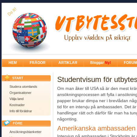
HEM
FRÅGOR
ARTIKLAR
Bloggar
Ny!
FORU
Studentvisum för utbyte
START
Studera utomlands
Om man åker till USA så är den mest krä
Organisationer
ansökningsprocessen att fylla i ansöknin
Välja land
papper brukar dimpa ner i brevlådan nå
Kostnader
tid för en intervju på ambassaden. Det är v
Info till föräldrar
handlingar rätt och därför får man ha tun
någonting.
FÖRE
Amerikanska ambassaden 
Ansökningsblanketter
Intervjun på ambassaden i Stockholm är