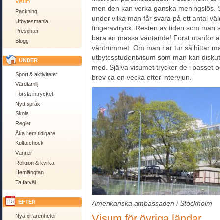
Visum
men den kan verka ganska meningslös. Sj
Packning
under vilka man får svara på ett antal väl
Utbytesmania
fingeravtryck. Resten av tiden som man
Presenter
bara en massa väntande! Först utanför 
Blogg
väntrummet. Om man har tur så hittar ma
utbytesstudentvisum som man kan diskute
UNDER
med. Själva visumet trycker de i passe
Sport & aktiviteter
brev ca en vecka efter intervjun.
Värdfamilj
Första intrycket
Nytt språk
Skola
Regler
Åka hem tidigare
Kulturchock
Vänner
Religion & kyrka
Hemlängtan
Ta farväl
EFTER
Amerikanska ambassaden i Stockholm
Visum för övriga länder
Nya erfarenheter