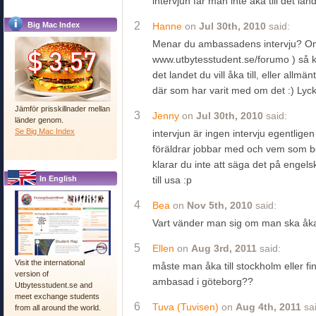
intervjun får man inte åka till det lan
2
Big Mac Index
Hanne
on
Jul 30th, 2010
said:
Menar du ambassadens intervju? Om 
www.utbytesstudent.se/forumo ) så k
det landet du vill åka till, eller allmän
där som har varit med om det :) Lycka 
Jämför prisskillnader mellan
3
Jenny
on
Jul 30th, 2010
said:
länder genom.
Se Big Mac Index
intervjun är ingen intervju egentlige
föräldrar jobbar med och vem som b
klarar du inte att säga det på engel
In English
till usa :p
4
Bea
on
Nov 5th, 2010
said:
Vart vänder man sig om man ska åka 
5
Ellen
on
Aug 3rd, 2011
said:
Visit the international
måste man åka till stockholm eller fi
version of
ambasad i göteborg??
Utbytesstudent.se and
meet exchange students
6
Tuva (Tuvisen)
on
Aug 4th, 2011
sai
from all around the world.