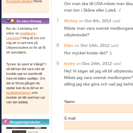
Exchange Student
World
Om man ska till USA måste man åka t
man bor i Skåne eller Luleå. :/
7
Michey
on
Oct 6th, 2012
said:
En väns företag
Måste man vara svensk medborgare f
Bor du i Linköping och
söker en
tandläkare i
utbytestudet?
Linköping
? Ring till Jon och
säg att ni varit inne på
8
Ellen
on
Oct 14th, 2012
said:
Utbytesstudent.se för att få
ett specialpris.
Hur mycket kostar det? :)
9
Andre
on
Dec 24th, 2012
said:
Tycker du sport är tråkigt? I
så fall kan det vara värt att
Hej! Vi säger att jag vill bli utbytess
krydda upp en sportkväll
Måste jag vara svensk medborgare?
med ett bättre speltips. Om
det är första gången du
allting jag ska göra och vad jag behö
spelar kan du ta del av en
insättningsbonus
som
innebär att ditt spel kan var
Namn:
värt det dubbla.
E-mail:
Bloggdesignskolan