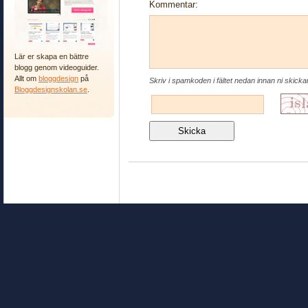
Kommentar:
Lär er skapa en bättre
blogg genom videoguider.
Allt om
bloggdesign
på
Skriv i spamkoden i fältet nedan innan ni skick
Bloggdesignskolan.se
.