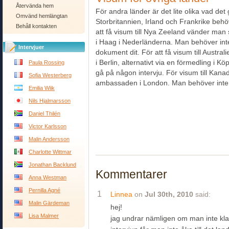
Återvända hem
För andra länder är det lite olika vad det g
Omvänd hemlängtan
Storbritannien, Irland och Frankrike be
Behåll kontakten
att få visum till Nya Zeeland vänder man 
i Haag i Nederländerna. Man behöver inte 
Intervjuer
dokument dit. För att få visum till Austr
i Berlin, alternativt via en förmedling i
Paula Rossing
gå på någon intervju. För visum till Ka
Sofia Westerberg
ambassaden i London. Man behöver inte 
Emilia Wiik
Nils Hjalmarsson
Daniel Thilén
Victor Karlsson
Malin Andersson
Charlotte Wittmar
Jonathan Backlund
Kommentarer
Anna Westman
Pernilla Agné
1
Linnea
on
Jul 30th, 2010
said:
Malin Gärdeman
hej!
Lisa Malmer
jag undrar nämligen om man inte klara