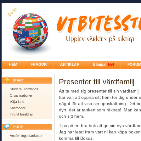
HEM
FRÅGOR
ARTIKLAR
Bloggar
Ny!
FORU
Presenter till värdfamilj
START
Studera utomlands
Att ta med sig presenter till sin värdfami
Organisationer
har valt att öppna sitt hem för dig under e
Välja land
något för att visa sin uppskattning. Det b
Kostnader
dyrt, det är tanken som räknas! Man kan 
Info till föräldrar
och sitt hem.
Tips på en bra bok att ge sin nya värdfam
FÖRE
Jag har letat fram vart ni kan köpa boken b
Ansökningsblanketter
komma till Bokus.