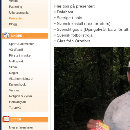
Visum
Fler tips på presenter:
Packning
• Dalahäst
Utbytesmania
• Sverige t-shirt
Presenter
• Svensk kristall (t.ex. orrefors)
Blogg
• Svenskt godis (Djungelvrål, bara för att
• Svensk fotbollströja
UNDER
• Glas från Orrefors
Sport & aktiviteter
Värdfamilj
Första intrycket
Nytt språk
Skola
Regler
Åka hem tidigare
Kulturchock
Vänner
Religion & kyrka
Hemlängtan
Ta farväl
EFTER
Nya erfarenheter