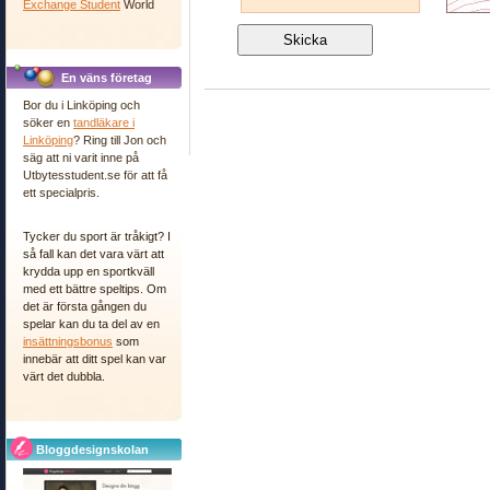
Exchange Student
World
En väns företag
Bor du i Linköping och
söker en
tandläkare i
Linköping
? Ring till Jon och
säg att ni varit inne på
Utbytesstudent.se för att få
ett specialpris.
Tycker du sport är tråkigt? I
så fall kan det vara värt att
krydda upp en sportkväll
med ett bättre speltips. Om
det är första gången du
spelar kan du ta del av en
insättningsbonus
som
innebär att ditt spel kan var
värt det dubbla.
Bloggdesignskolan