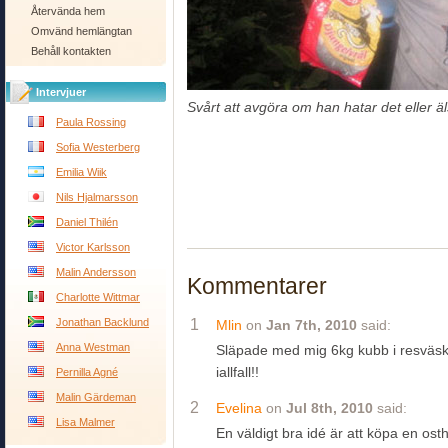
Återvända hem
Omvänd hemlängtan
Behåll kontakten
Intervjuer
Svårt att avgöra om han hatar det eller äl
Paula Rossing
Sofia Westerberg
Emilia Wiik
Nils Hjalmarsson
Daniel Thilén
Victor Karlsson
Malin Andersson
Kommentarer
Charlotte Wittmar
Jonathan Backlund
1
Mlin
on
Jan 7th, 2010
said:
Anna Westman
Släpade med mig 6kg kubb i resväska
iallfall!!
Pernilla Agné
Malin Gärdeman
2
Evelina
on
Jul 8th, 2010
said:
Lisa Malmer
En väldigt bra idé är att köpa en ost