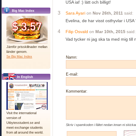
USA iaf :) lätt och billigt!
Big Mac Index
3
Sara Ayari
on
Nov 26th, 2011
said:
Evelina, de har visst osthyvlar i USA 
4
Filip Osvald
on
Mar 10th, 2015
said:
Vad tycker ni jag ska ta med mig ti
Jämför prisskillnader mellan
länder genom.
Se Big Mac Index
Namn:
E-mail:
In English
Kommentar:
Visit the international
version of
Utbytesstudent.se and
Skriv i spamkoden i fältet nedan innan ni skick
meet exchange students
from all around the world.